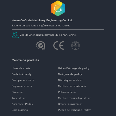
Henan Co-Grain Machinery Engineering Co., Ltd.
Experte en solutions d’ingénierie pour les rizeries
Ville de Zhengzhou, province du Henan, Chine.
Centre de produits
Usine de rizerie
Usine d’étuvage de paddy
Séchoir à paddy
Nettoyeur de paddy
Dénoyauteur de riz
Décortiqueuse de riz
Séparateur de riz
Machine de moulin à riz
Niveleuse
Polisseur de riz
Trieur de riz
Machine d’emballage de riz
Ascenseur Paddy
Broyeur à marteaux
Silos à grains
Pièces de rechange Paddy