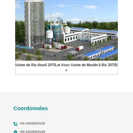
Usine de Riz étuvé 20T/Lot Avec Usine de Moulin à Riz 30T/D
>
Coordonnées
+86-18339828199
+86-18339828199