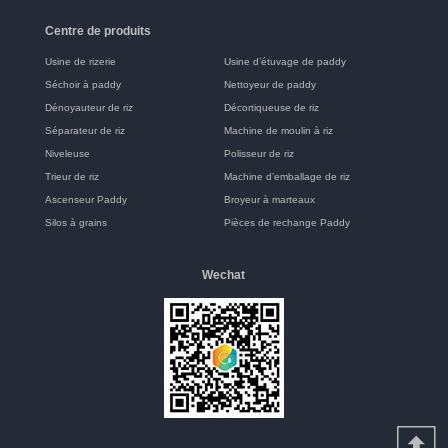
Centre de produits
Usine de rizerie
Usine d’étuvage de paddy
Séchoir à paddy
Nettoyeur de paddy
Dénoyauteur de riz
Décortiqueuse de riz
Séparateur de riz
Machine de moulin à riz
Niveleuse
Polisseur de riz
Trieur de riz
Machine d’emballage de riz
Ascenseur Paddy
Broyeur à marteaux
Silos à grains
Pièces de rechange Paddy
Wechat