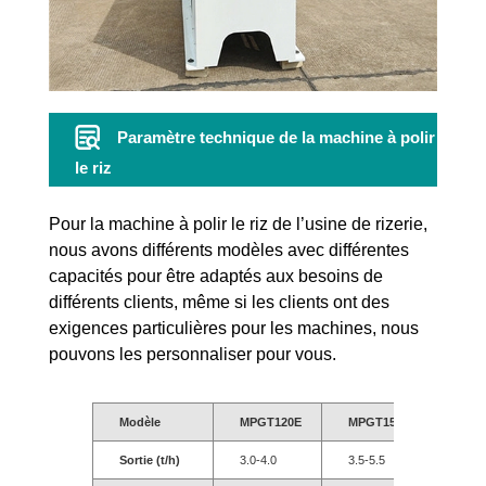
Paramètre technique de la machine à polir
le riz
Pour la machine à polir le riz de l’usine de rizerie,
nous avons différents modèles avec différentes
capacités pour être adaptés aux besoins de
différents clients, même si les clients ont des
exigences particulières pour les machines, nous
pouvons les personnaliser pour vous.
Modèle
MPGT120E
MPGT150E
MPG
Sortie (t/h)
3.0-4.0
3.5-5.5
5.0-6