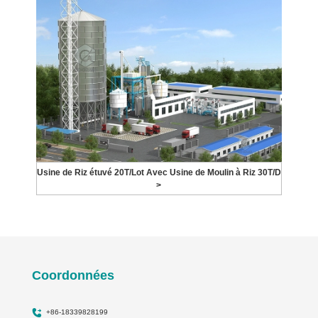
Usine de Riz étuvé 20T/Lot Avec Usine de Moulin à Riz 30T/D
>
Coordonnées
+86-18339828199