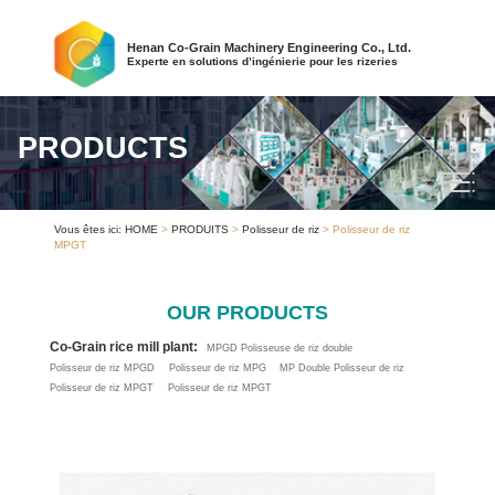
Henan Co-Grain Machinery Engineering Co., Ltd.
Experte en solutions d’ingénierie pour les rizeries
PRODUCTS
Vous êtes ici:
HOME
>
PRODUITS
>
Polisseur de riz
> Polisseur de riz
MPGT
OUR PRODUCTS
Co-Grain rice mill plant:
MPGD Polisseuse de riz double
Polisseur de riz MPGD
Polisseur de riz MPG
MP Double Polisseur de riz
Polisseur de riz MPGT
Polisseur de riz MPGT