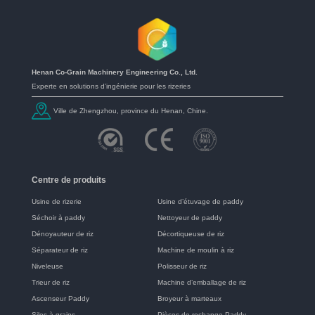
Henan Co-Grain Machinery Engineering Co., Ltd.
Experte en solutions d’ingénierie pour les rizeries
Ville de Zhengzhou, province du Henan, Chine.
Centre de produits
Usine de rizerie
Usine d’étuvage de paddy
Séchoir à paddy
Nettoyeur de paddy
Dénoyauteur de riz
Décortiqueuse de riz
Séparateur de riz
Machine de moulin à riz
Niveleuse
Polisseur de riz
Trieur de riz
Machine d’emballage de riz
Ascenseur Paddy
Broyeur à marteaux
Silos à grains
Pièces de rechange Paddy