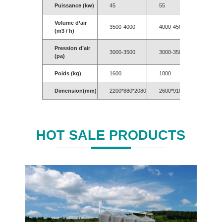
Puissance (kw)
45
55
55-7
Volume d’air
3500-4000
4000-4500
4500
(m3 / h)
Pression d’air
3000-3500
3000-3500
3000
(pa)
Poids (kg)
1600
1800
2200
Dimension(mm)
2200*880*2080
2600*910*2150
3020
HOT SALE PRODUCTS