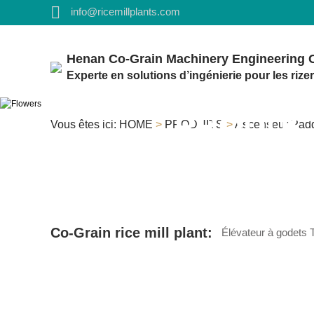
info@ricemillplants.com
Henan Co-Grain Machinery Engineering C
Experte en solutions d’ingénierie pour les rizer
PRODUC
Vous êtes ici:
HOME
>
PRODUITS
>
Ascenseur Pad
Co-Grain rice mill plant:
Élévateur à godet