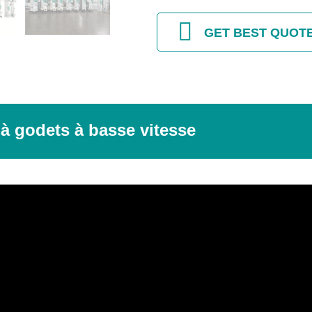
GET BEST QUOT
 à godets à basse vitesse