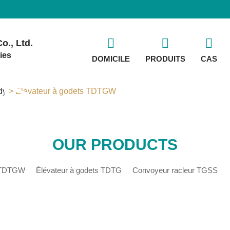
o., Ltd.
ies
DOMICILE
PRODUITS
CAS
TS
dy
> Élévateur à godets TDTGW
OUR PRODUCTS
s TDTGW
Élévateur à godets TDTG
Convoyeur racleur TGSS