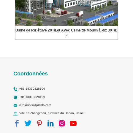
Usine de Riz étuvé 20T/Lot Avec Usine de Moulin à Riz 30T/D
>
Coordonnées
+86-18339828199
+86-18339828199
info@ricemillplants.com
Ville de Zhengzhou, province du Henan, Chine.