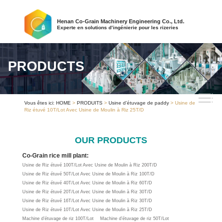
Henan Co-Grain Machinery Engineering Co., Ltd.
Experte en solutions d’ingénierie pour les rizeries
PRODUCTS
Vous êtes ici:
HOME
>
PRODUITS
>
Usine d’étuvage de paddy
> Usine de
Riz étuvé 10T/Lot Avec Usine de Moulin à Riz 25T/D
OUR PRODUCTS
Co-Grain rice mill plant:
Usine de Riz étuvé 100T/Lot Avec Usine de Moulin à Riz 200T/D
Usine de Riz étuvé 50T/Lot Avec Usine de Moulin à Riz 100T/D
Usine de Riz étuvé 40T/Lot Avec Usine de Moulin à Riz 60T/D
Usine de Riz étuvé 20T/Lot Avec Usine de Moulin à Riz 30T/D
Usine de Riz étuvé 16T/Lot Avec Usine de Moulin à Riz 30T/D
Usine de Riz étuvé 10T/Lot Avec Usine de Moulin à Riz 25T/D
Machine d’étuvage de riz 100T/Lot
Machine d’étuvage de riz 50T/Lot