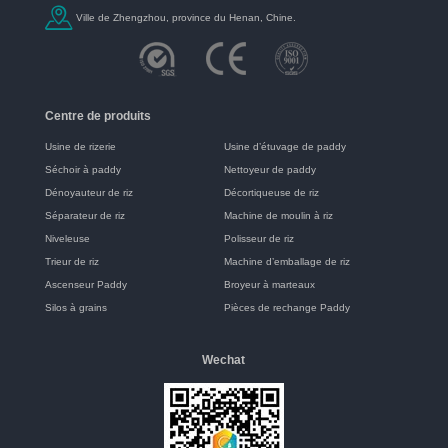
Ville de Zhengzhou, province du Henan, Chine.
Centre de produits
Usine de rizerie
Usine d’étuvage de paddy
Séchoir à paddy
Nettoyeur de paddy
Dénoyauteur de riz
Décortiqueuse de riz
Séparateur de riz
Machine de moulin à riz
Niveleuse
Polisseur de riz
Trieur de riz
Machine d’emballage de riz
Ascenseur Paddy
Broyeur à marteaux
Silos à grains
Pièces de rechange Paddy
Wechat