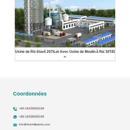
Usine de Riz étuvé 20T/Lot Avec Usine de Moulin à Riz 30T/D
>
Coordonnées
+86-18339828199
+86-18339828199
info@ricemillplants.com