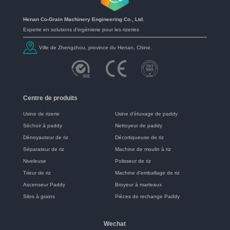
Henan Co-Grain Machinery Engineering Co., Ltd.
Experte en solutions d’ingénierie pour les rizeries
Ville de Zhengzhou, province du Henan, Chine.
Centre de produits
Usine de rizerie
Usine d’étuvage de paddy
Séchoir à paddy
Nettoyeur de paddy
Dénoyauteur de riz
Décortiqueuse de riz
Séparateur de riz
Machine de moulin à riz
Niveleuse
Polisseur de riz
Trieur de riz
Machine d’emballage de riz
Ascenseur Paddy
Broyeur à marteaux
Silos à grains
Pièces de rechange Paddy
Wechat