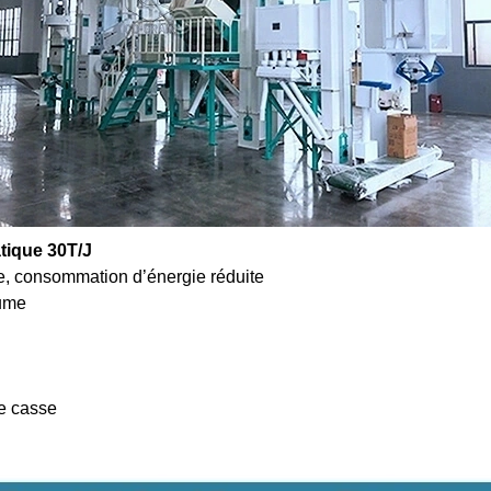
atique 30T/J
ue, consommation d’énergie réduite
lume
de casse