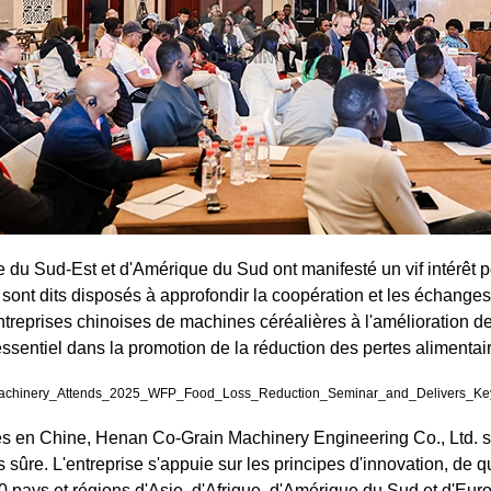
e du Sud-Est et d'Amérique du Sud ont manifesté un vif intérêt p
 sont dits disposés à approfondir la coopération et les échange
ntreprises chinoises de machines céréalières à l'amélioration de
ssentiel dans la promotion de la réduction des pertes alimentair
es en Chine, Henan Co-Grain Machinery Engineering Co., Ltd. s'
us sûre. L'entreprise s'appuie sur les principes d'innovation, de
 pays et régions d'Asie, d'Afrique, d'Amérique du Sud et d'Europ