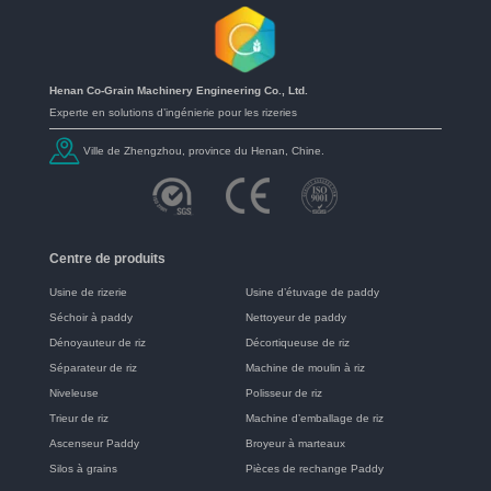
Henan Co-Grain Machinery Engineering Co., Ltd.
Experte en solutions d’ingénierie pour les rizeries
Ville de Zhengzhou, province du Henan, Chine.
Centre de produits
Usine de rizerie
Usine d’étuvage de paddy
Séchoir à paddy
Nettoyeur de paddy
Dénoyauteur de riz
Décortiqueuse de riz
Séparateur de riz
Machine de moulin à riz
Niveleuse
Polisseur de riz
Trieur de riz
Machine d’emballage de riz
Ascenseur Paddy
Broyeur à marteaux
Silos à grains
Pièces de rechange Paddy