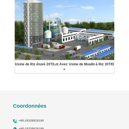
Usine de Riz étuvé 20T/Lot Avec Usine de Moulin à Riz 30T/D
>
Coordonnées
+86-18339828199
+86-18339828199