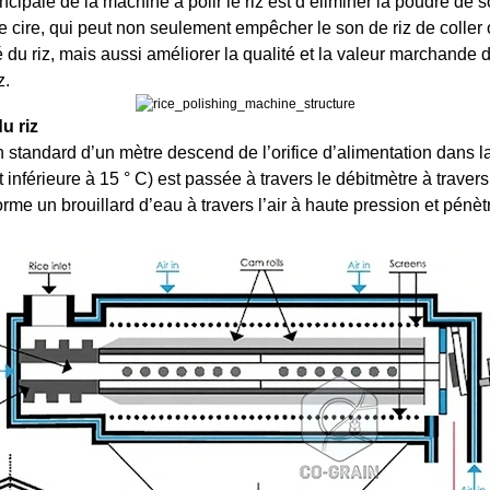
cipale de la machine à polir le riz est d’éliminer la poudre de s
 de cire, qui peut non seulement empêcher le son de riz de colle
 du riz, mais aussi améliorer la qualité et la valeur marchande du
z.
u riz
on standard d’un mètre descend de l’orifice d’alimentation dans 
 inférieure à 15 ° C) est passée à travers le débitmètre à traver
me un brouillard d’eau à travers l’air à haute pression et pénètr