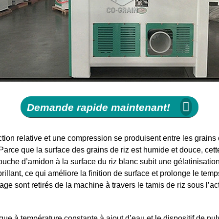
Demande rapide maintenant!
on relative et une compression se produisent entre les grains de 
. Parce que la surface des grains de riz est humide et douce, cett
couche d’amidon à la surface du riz blanc subit une gélatinisatio
rillant, ce qui améliore la finition de surface et prolonge le temps
e sont retirés de la machine à travers le tamis de riz sous l’act
ique à température constante à ajout d’eau et le dispositif de pulv