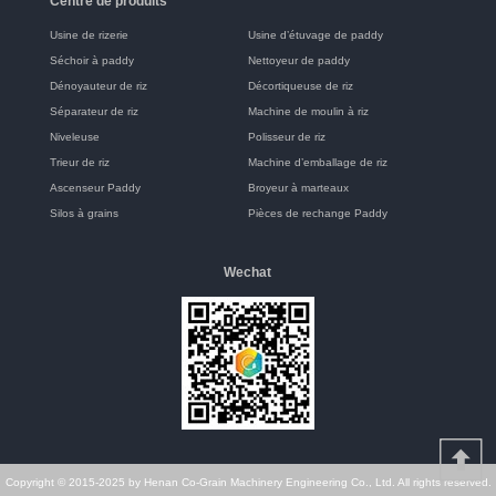
Centre de produits
Usine de rizerie
Usine d’étuvage de paddy
Séchoir à paddy
Nettoyeur de paddy
Dénoyauteur de riz
Décortiqueuse de riz
Séparateur de riz
Machine de moulin à riz
Niveleuse
Polisseur de riz
Trieur de riz
Machine d’emballage de riz
Ascenseur Paddy
Broyeur à marteaux
Silos à grains
Pièces de rechange Paddy
Wechat
Copyright © 2015-2025 by Henan Co-Grain Machinery Engineering Co., Ltd. All rights reserved.