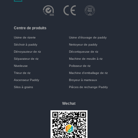
Centre de produits
Usine de rizerie
Usine d’étuvage de paddy
Séchoir à paddy
Nettoyeur de paddy
Dénoyauteur de riz
Décortiqueuse de riz
Séparateur de riz
Machine de moulin à riz
Niveleuse
Polisseur de riz
Trieur de riz
Machine d’emballage de riz
Ascenseur Paddy
Broyeur à marteaux
Silos à grains
Pièces de rechange Paddy
Wechat