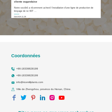
cliente ougandaise
Notre société a récemment achevé l’installation d’une ligne de production de
broyage de riz 60T ...
Dat:2024.11.28
Coordonnées
+86-18339828199
+86-18339828199
info@ricemillplants.com
Ville de Zhengzhou, province du Henan, Chine.