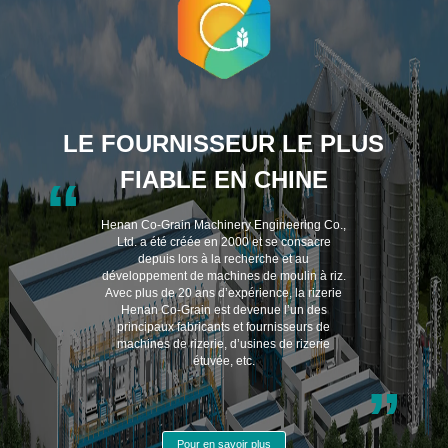
LE FOURNISSEUR LE PLUS
FIABLE EN CHINE
“
Henan Co-Grain Machinery Engineering Co.,
Ltd. a été créée en 2000 et se consacre
depuis lors à la recherche et au
développement de machines de moulin à riz.
Avec plus de 20 ans d’expérience, la rizerie
Henan Co-Grain est devenue l’un des
principaux fabricants et fournisseurs de
machines de rizerie, d’usines de rizerie
étuvée, etc.
”
Pour en savoir plus