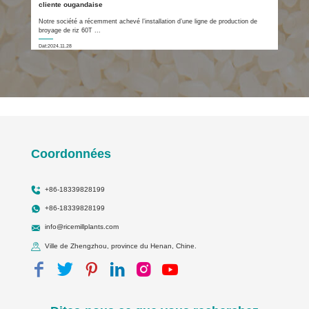
cliente ougandaise
Notre société a récemment achevé l’installation d’une ligne de production de
broyage de riz 60T ...
Dat:2024.11.28
Coordonnées
+86-18339828199
+86-18339828199
info@ricemillplants.com
Ville de Zhengzhou, province du Henan, Chine.