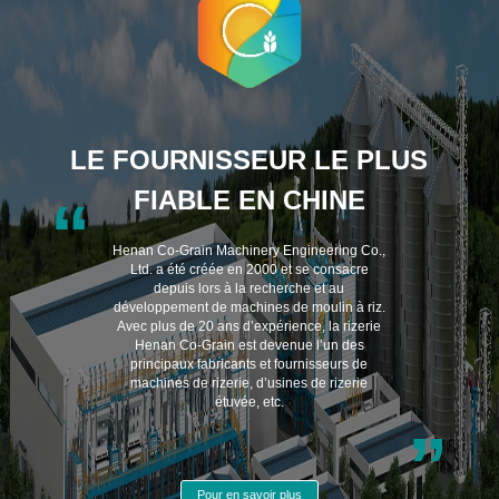
LE FOURNISSEUR LE PLUS
FIABLE EN CHINE
“
Henan Co-Grain Machinery Engineering Co.,
Ltd. a été créée en 2000 et se consacre
depuis lors à la recherche et au
développement de machines de moulin à riz.
Avec plus de 20 ans d’expérience, la rizerie
Henan Co-Grain est devenue l’un des
principaux fabricants et fournisseurs de
machines de rizerie, d’usines de rizerie
étuvée, etc.
”
Pour en savoir plus