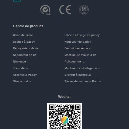
Centre de produits
Usine de rizerie
Usine d’étuvage de paddy
Séchoir à paddy
Nettoyeur de paddy
Dénoyauteur de riz
Décortiqueuse de riz
Séparateur de riz
Machine de moulin à riz
Niveleuse
Polisseur de riz
Trieur de riz
Machine d’emballage de riz
Ascenseur Paddy
Broyeur à marteaux
Silos à grains
Pièces de rechange Paddy
Wechat