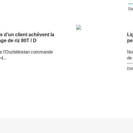
Da
d’un client achèvent la
Li
ge de riz 80T / D
pe
t de l’Ouzbékistan commande
Not
d...
de 
Dat