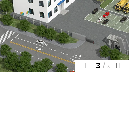
3
/
5