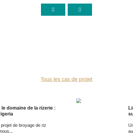
CAS DE PROJET
Tous les cas de projet
le domaine de la rizerie :
Li
igeria
s
e projet de broyage de riz
Un
nous...
au