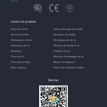
Centre de produits
Usine de rizerie
Usine d’étuvage de paddy
Séchoir à paddy
Nettoyeur de paddy
Dénoyauteur de riz
Décortiqueuse de riz
Séparateur de riz
Machine de moulin à riz
Niveleuse
Polisseur de riz
Trieur de riz
Machine d’emballage de riz
Ascenseur Paddy
Broyeur à marteaux
Silos à grains
Pièces de rechange Paddy
Wechat