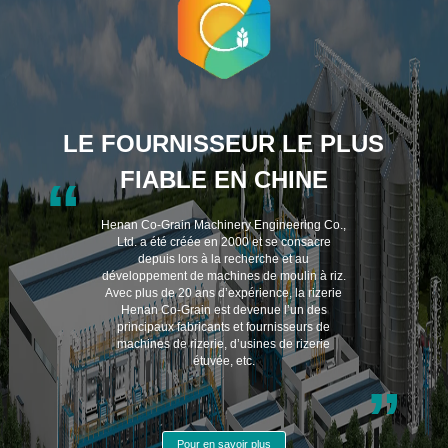
LE FOURNISSEUR LE PLUS
FIABLE EN CHINE
“
Henan Co-Grain Machinery Engineering Co.,
Ltd. a été créée en 2000 et se consacre
depuis lors à la recherche et au
développement de machines de moulin à riz.
Avec plus de 20 ans d’expérience, la rizerie
Henan Co-Grain est devenue l’un des
principaux fabricants et fournisseurs de
machines de rizerie, d’usines de rizerie
étuvée, etc.
”
Pour en savoir plus