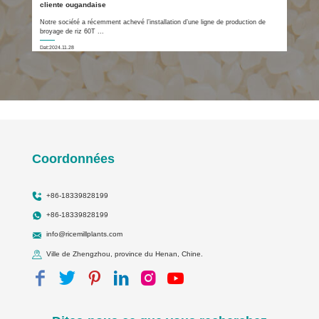
cliente ougandaise
Notre société a récemment achevé l’installation d’une ligne de production de
broyage de riz 60T ...
Dat:2024.11.28
Coordonnées
+86-18339828199
+86-18339828199
info@ricemillplants.com
Ville de Zhengzhou, province du Henan, Chine.