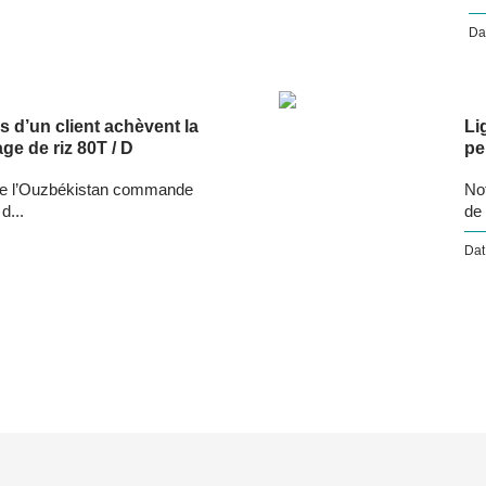
Da
d’un client achèvent la
Li
ge de riz 80T / D
pe
t de l’Ouzbékistan commande
Not
d...
de 
Dat