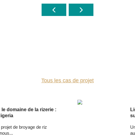
CAS DE PROJET
Tous les cas de projet
le domaine de la rizerie :
Li
igeria
s
e projet de broyage de riz
Un
nous...
au