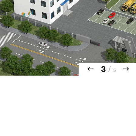
3
/
5