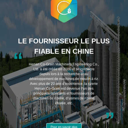
LE FOURNISSEUR LE PLUS
FIABLE EN CHINE
“
Henan Co-Grain Machinery Engineering Co.,
Ltd. a été créée en 2000 et se consacre
depuis lors à la recherche et au
développement de machines de moulin à riz.
Avec plus de 20 ans d’expérience, la rizerie
Henan Co-Grain est devenue l’un des
principaux fabricants et fournisseurs de
machines de rizerie, d’usines de rizerie
étuvée, etc.
”
Pour en savoir plus