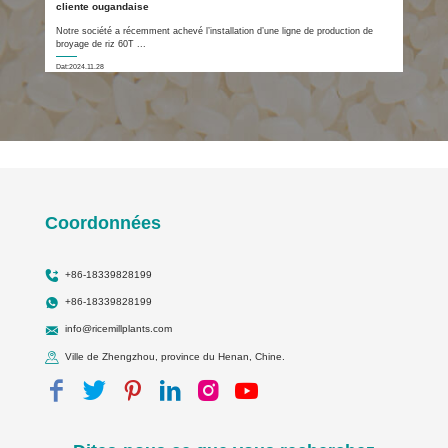
cliente ougandaise
Notre société a récemment achevé l’installation d’une ligne de production de
broyage de riz 60T ...
Dat:2024.11.28
Coordonnées
+86-18339828199
+86-18339828199
info@ricemillplants.com
Ville de Zhengzhou, province du Henan, Chine.