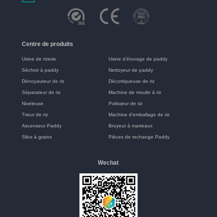
Centre de produits
Usine de rizerie
Usine d’étuvage de paddy
Séchoir à paddy
Nettoyeur de paddy
Dénoyauteur de riz
Décortiqueuse de riz
Séparateur de riz
Machine de moulin à riz
Niveleuse
Polisseur de riz
Trieur de riz
Machine d’emballage de riz
Ascenseur Paddy
Broyeur à marteaux
Silos à grains
Pièces de rechange Paddy
Wechat