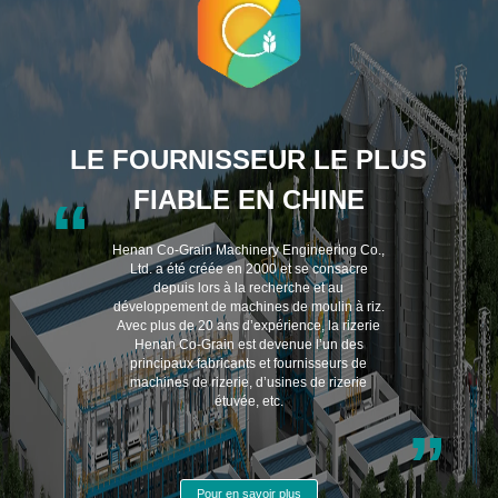
LE FOURNISSEUR LE PLUS
FIABLE EN CHINE
“
Henan Co-Grain Machinery Engineering Co.,
Ltd. a été créée en 2000 et se consacre
depuis lors à la recherche et au
développement de machines de moulin à riz.
Avec plus de 20 ans d’expérience, la rizerie
Henan Co-Grain est devenue l’un des
principaux fabricants et fournisseurs de
machines de rizerie, d’usines de rizerie
étuvée, etc.
”
Pour en savoir plus