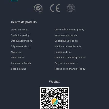
Centre de produits
Usine de rizerie
Usine d’étuvage de paddy
Séchoir à paddy
Nettoyeur de paddy
Dénoyauteur de riz
Décortiqueuse de riz
Séparateur de riz
Machine de moulin à riz
Niveleuse
Polisseur de riz
Trieur de riz
Machine d’emballage de riz
Ascenseur Paddy
Broyeur à marteaux
Silos à grains
Pièces de rechange Paddy
Wechat