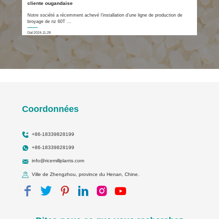
cliente ougandaise
Notre société a récemment achevé l’installation d’une ligne de production de
broyage de riz 60T ...
Dat:2024.11.28
Coordonnées
+86-18339828199
+86-18339828199
info@ricemillplants.com
Ville de Zhengzhou, province du Henan, Chine.