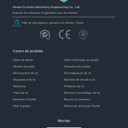
Henan Co-Grain Machinery Engineering Co., Ltd.
Experte en solutions d’ingénierie pour les rizeries
Ville de Zhengzhou, province du Henan, Chine.
Centre de produits
Usine de rizerie
Usine d’étuvage de paddy
Séchoir à paddy
Nettoyeur de paddy
Dénoyauteur de riz
Décortiqueuse de riz
Séparateur de riz
Machine de moulin à riz
Niveleuse
Polisseur de riz
Trieur de riz
Machine d’emballage de riz
Ascenseur Paddy
Broyeur à marteaux
Silos à grains
Pièces de rechange Paddy
Wechat