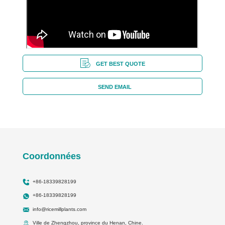
GET BEST QUOTE
SEND EMAIL
Coordonnées
+86-18339828199
+86-18339828199
info@ricemillplants.com
Ville de Zhengzhou, province du Henan, Chine.