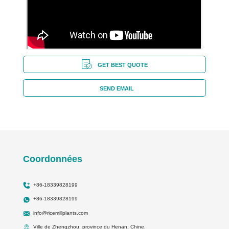
GET BEST QUOTE
SEND EMAIL
Coordonnées
+86-18339828199
+86-18339828199
info@ricemillplants.com
Ville de Zhengzhou, province du Henan, Chine.