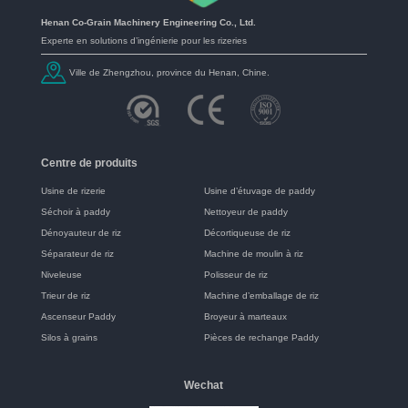
Henan Co-Grain Machinery Engineering Co., Ltd.
Experte en solutions d’ingénierie pour les rizeries
Ville de Zhengzhou, province du Henan, Chine.
Centre de produits
Usine de rizerie
Usine d’étuvage de paddy
Séchoir à paddy
Nettoyeur de paddy
Dénoyauteur de riz
Décortiqueuse de riz
Séparateur de riz
Machine de moulin à riz
Niveleuse
Polisseur de riz
Trieur de riz
Machine d’emballage de riz
Ascenseur Paddy
Broyeur à marteaux
Silos à grains
Pièces de rechange Paddy
Wechat